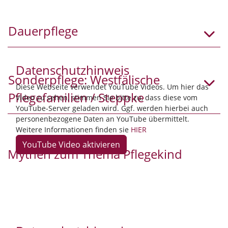
Dauerpflege
Datenschutzhinweis
Sonderpflege: Westfälische
Diese Webseite verwendet YouTube Videos. Um hier das
Pflegefamilien / Steppke
Video zu sehen, stimmen Sie bitte zu, dass diese vom
YouTube-Server geladen wird. Ggf. werden hierbei auch
personenbezogene Daten an YouTube übermittelt.
Weitere Informationen finden sie
HIER
Mythen zum Thema Pflegekind